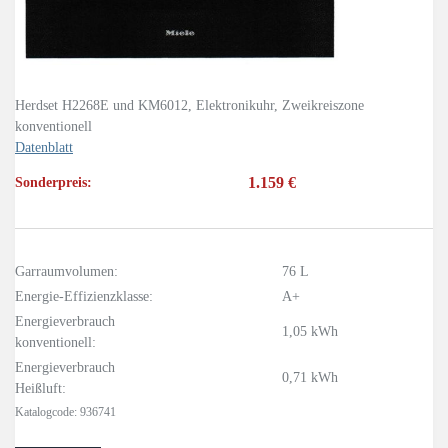
Herdset H2268E und KM6012, Elektronikuhr, Zweikreiszone
konventionell
Datenblatt
1.159 €
Sonderpreis:
Garraumvolumen:
76 L
Energie-Effizienzklasse:
A+
Energieverbrauch
1,05 kWh
konventionell:
Energieverbrauch
0,71 kWh
Heißluft:
Katalogcode: 936741