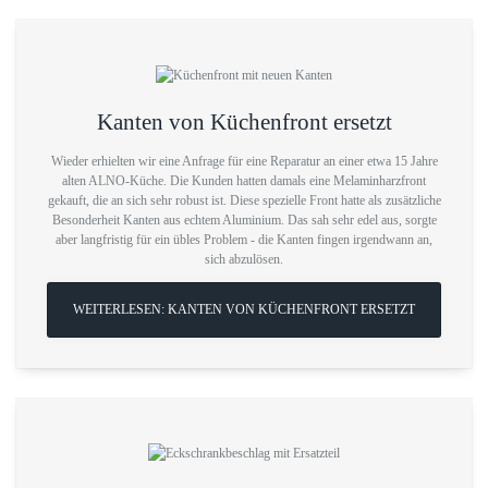
Kanten von Küchenfront ersetzt
Wieder erhielten wir eine Anfrage für eine Reparatur an einer etwa 15 Jahre
alten ALNO-Küche. Die Kunden hatten damals eine Melaminharzfront
gekauft, die an sich sehr robust ist. Diese spezielle Front hatte als zusätzliche
Besonderheit Kanten aus echtem Aluminium. Das sah sehr edel aus, sorgte
aber langfristig für ein übles Problem - die Kanten fingen irgendwann an,
sich abzulösen.
WEITERLESEN: KANTEN VON KÜCHENFRONT ERSETZT