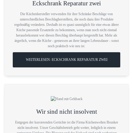
Eckschrank Reparatur zwei
Die Küchenhersteller verwenden für ihre Schränke Beschläge von
unterschiedlichen Beschlagherstellern, die noch dazu ihre Produkte
regelmäßig verändern. Deshalb ist es quasi unmöglich für eine etwas ältere
Küche passende Ersatzteile zu bekommen, wenn man noch nicht einmal
herausbekommt wer diesen Beschlag überhaupt hergestellt hat. Mehr als
ärgerlich, wenn die Küche - gemessen an ihrer langen Lebensdauer - sonst
noch praktisch wie neu ist.
WEITERLESEN: ECKSCHRANK REPARATUR ZWEI
Wir sind nicht insolvent
Entgegen der kursierenden Gerüchte ist die Firma Küchenwelten Brunker
nicht insolvent. Unser Geschäftsbetrieb geht weiter, lediglich in einem