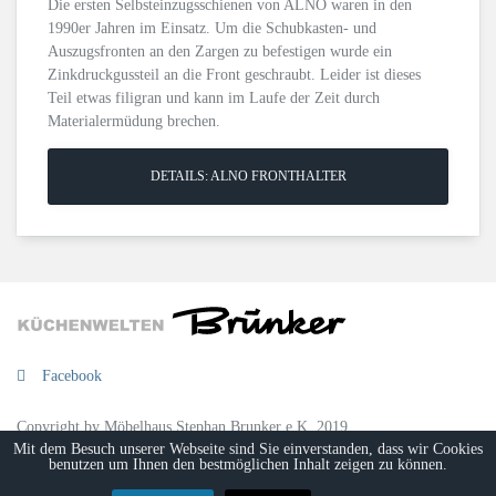
Die ersten Selbsteinzugsschienen von ALNO waren in den
1990er Jahren im Einsatz. Um die Schubkasten- und
Auszugsfronten an den Zargen zu befestigen wurde ein
Zinkdruckgussteil an die Front geschraubt. Leider ist dieses
Teil etwas filigran und kann im Laufe der Zeit durch
Materialermüdung brechen.
DETAILS: ALNO FRONTHALTER
Facebook
Copyright by Möbelhaus Stephan Brunker e.K. 2019
Mit dem Besuch unserer Webseite sind Sie einverstanden, dass wir Cookies
benutzen um Ihnen den bestmöglichen Inhalt zeigen zu können.
Impressum
Datenschutzerklärung
AGB
Versandkosten