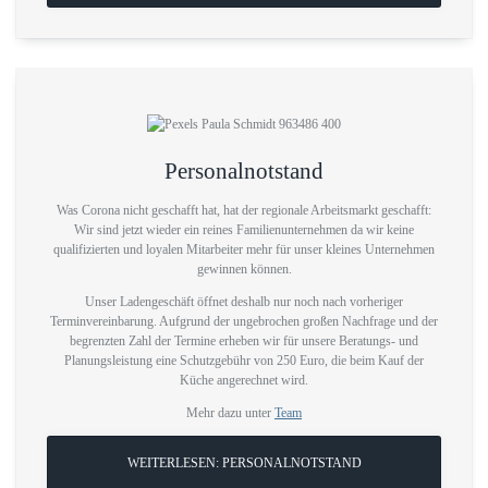
Personalnotstand
Was Corona nicht geschafft hat, hat der regionale Arbeitsmarkt geschafft:
Wir sind jetzt wieder ein reines Familienunternehmen da wir keine
qualifizierten und loyalen Mitarbeiter mehr für unser kleines Unternehmen
gewinnen können.
Unser Ladengeschäft öffnet deshalb nur noch nach vorheriger
Terminvereinbarung. Aufgrund der ungebrochen großen Nachfrage und der
begrenzten Zahl der Termine erheben wir für unsere Beratungs- und
Planungsleistung eine Schutzgebühr von 250 Euro, die beim Kauf der
Küche angerechnet wird.
Mehr dazu unter
Team
WEITERLESEN: PERSONALNOTSTAND