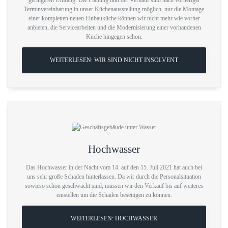
geringeren Umfang. Die Planung und der Verkauf sind nach vorheriger
Terminvereinbarung in unser Küchenausstellung möglich, nur die Montage
einer kompletten neuen Einbauküche können wir nicht mehr wie vorher
anbieten, die Servicearbeiten und die Modernisierung einer vorhandenen
Küche hingegen schon.
WEITERLESEN: WIR SIND NICHT INSOLVENT
Hochwasser
Das Hochwasser in der Nacht vom 14. auf den 15. Juli 2021 hat auch bei
uns sehr große Schäden hinterlassen. Da wir durch die Personalsituation
sowieso schon geschwächt sind, müssen wir den Verkauf bis auf weiteres
einstellen um die Schäden beseitigen zu können.
WEITERLESEN: HOCHWASSER